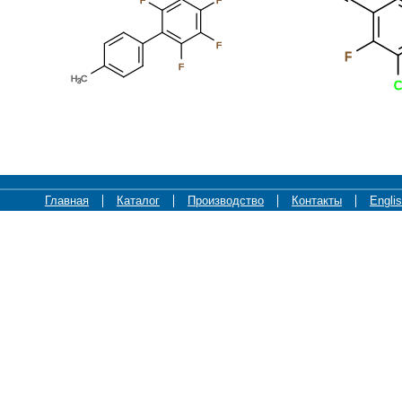
F
F
F
F
F
H
C
3
C
Главная
Каталог
Производство
Контакты
Engli