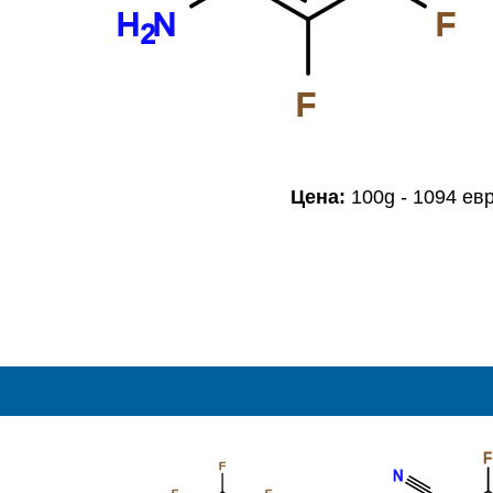
H
N
F
2
F
Цена:
100g - 1094 ев
F
F
N