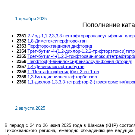
1 декабря 2025
Пополнение ката
2351
2-Иод-1,1,2,3,3,3-пентафторпропансульфонил хло
2352
1,8-Диметоксиперфтороктан
2353
Перфтороктандиоил дифторид
2354
Трет-бутил-4-(1,2-дихлор-1,2,2-трифторэтокси)т
2355
Трет-бутил-4-(1,2,2-трифторвинилокси)тетрафто
2356
Перфтор[(4-винилокси)бензолсульфонил фторид]
2357
1,4-Дивинилоктафторбутан
2358
1-(Пентафторфенил)бут-2-ен-1-ол
2359
1,3-Бутадиенилпентафторбензол
2360
1,1-дихлор-1,3,3,3-тетрафтор-2-(трифторметил)пр
2 августа 2025
В период с 24 по 26 июня 2025 года в Шанхае (КНР) состо
Тихоокеанского региона, ежегодно объединяющее ведущих