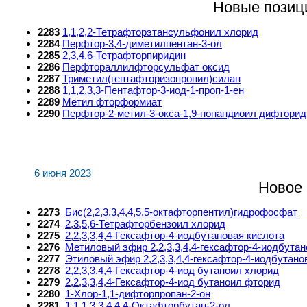
Новые позици
2283
1,1,2,2-Тетрафторэтансульфонил хлорид
2284
Перфтор-3,4-диметилпентан-3-ол
2285
2,3,4,6-Тетрафторпиридин
2286
Перфтораллилфторсульфат оксид
2287
Триметил(гептафторизопропил)силан
2288
1,1,2,3,3-Пентафтор-3-иод-1-проп-1-ен
2289
Метил фторформиат
2290
Перфтор-2-метил-3-окса-1,9-нонандиоил дифторид
6 июня 2023
Новое 
2273
Бис(2,2,3,3,4,4,5,5-октафторпентил)гидрофосфат
2274
2,3,5,6-Тетрафторбензоил хлорид
2275
2,2,3,3,4,4-Гексафтор-4-иодбутановая кислота
2276
Метиловый эфир 2,2,3,3,4,4-гексафтор-4-иодбута
2277
Этиловый эфир 2,2,3,3,4,4-гексафтор-4-иодбутано
2278
2,2,3,3,4,4-Гексафтор-4-иод бутаноил хлорид
2279
2,2,3,3,4,4-Гексафтор-4-иод бутаноил фторид
2280
1-Хлор-1,1-дифторпропан-2-он
2281
1,1,1,3,3,4,4,4-Октафторбутан-2-ол