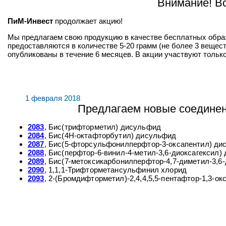
Внимание! Вс
ПиМ-Инвест
продолжает акцию!
Мы предлагаем свою продукцию в качестве бесплатных обра
предоставляются в количестве 5-20 грамм (не более 3 веще
опубликованы в течение 6 месяцев. В акции участвуют только
1 февраля 2018
Предлагаем новые соединени
2083
, Бис(трифторметил) дисульфид
2084
, Бис(4Н-октафторбутил) дисульфид
2087
, Бис(5-фторсульфонилперфтор-3-оксапентил) д
2088
, Бис(перфтор-6-винил-4-метил-3,6-диоксагексил)
2089
, Бис(7-метоксикарбонилперфтор-4,7-диметил-3,6
2090
, 1,1,1-Трифторметансульфинил хлорид
2093
, 2-(Бромдифторметил)-2,4,4,5,5-пентафтор-1,3-ок