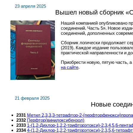
23 апреля 2025
Вышел новый сборник «С
Нашей компанией опубликовано пр
соединений. Часть 5». Новое изд
соединений, дополненных соврем
Сборник логически продолжает сери
(2019). Каждое издание пользова
практической направленности и д
Приобрести новую, пятую часть, 
на сайте
.
21 февраля 2025
Новые соедин
2331
Метил 2,3,3,3-тетрафтор-2-(перфторфенокси)проп
2332
Перфтор(винилоксибензол)
2333
1-(1,2-Дихлор-1,2,2-трифторэтокси)-2,3,4,5,6-пент
2334
4-(1,2-Дихлор-1,2,2-трифторэтокси)-2,3,5,6-тетр