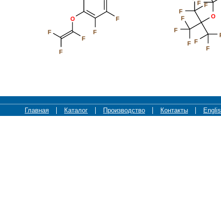
F
F
F
O
F
O
F
F
F
F
F
F
F
F
F
Главная
Каталог
Производство
Контакты
Engli