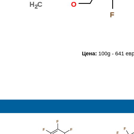
H
C
O
2
F
Цена:
100g - 641 ев
F
F
F
F
F