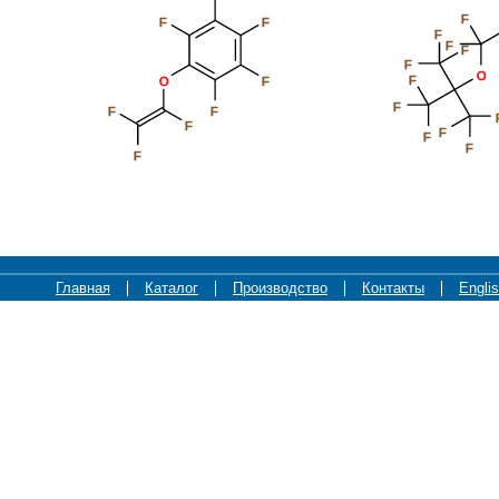
F
F
F
F
F
F
F
O
F
O
F
F
F
F
F
F
F
F
F
Главная
Каталог
Производство
Контакты
Engli