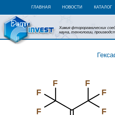
ГЛАВНАЯ
НОВОСТИ
КАТАЛОГ
Химия фторорганических соед
наука, технологии, производст
Гекса
F
F
F
F
F
F