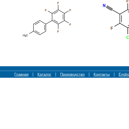
F
F
N
F
F
F
F
F
H
C
3
C
Главная
Каталог
Производство
Контакты
Engli