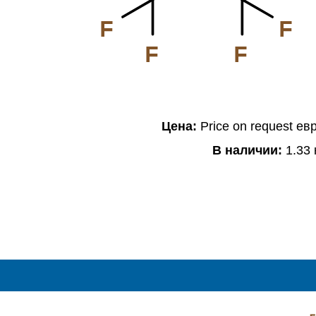
F
F
F
F
Цена:
Price on request ев
В наличии:
1.33 