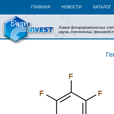
ГЛАВНАЯ
НОВОСТИ
КАТАЛОГ
Химия фторорганических соед
наука, технологии, производст
Ге
F
F
F