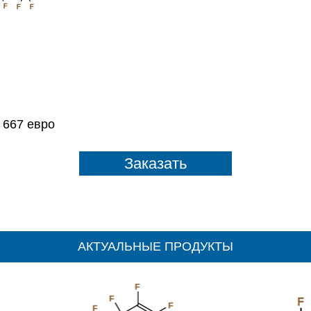
F
F
F
 667 евро
Заказать
АКТУАЛЬНЫЕ ПРОДУКТЫ
F
F
F
F
F