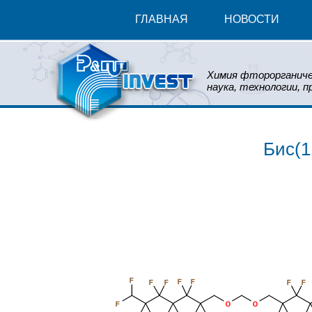
ГЛАВНАЯ
НОВОСТИ
Химия фторорганиче
наука, технологии, п
Бис(1
F
F
F
F
F
F
F
F
O
O