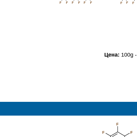
F
F
F
F
F
F
F
F
F
Цена:
100g -
F
F
F