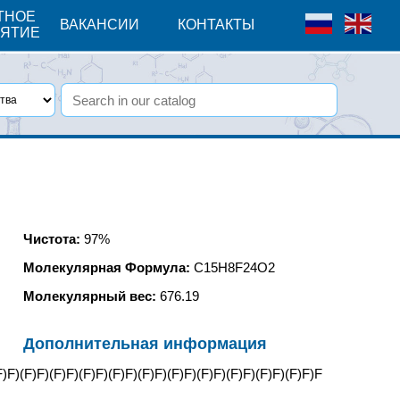
ТНОЕ
ВАКАНСИИ
КОНТАКТЫ
ЯТИЕ
Чистота:
97%
Молекулярная Формула:
C15H8F24O2
Молекулярный вес:
676.19
Дополнительная информация
F)F)(F)F)(F)F)(F)F)(F)F)(F)F)(F)F)(F)F)(F)F)(F)F)F