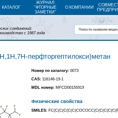
ЖУРНАЛ
СОВМЕС
КАТАЛОГ
"ФТОРНЫЕ
О КОМПАНИИ
ПРЕДПРИ
ЗАМЕТКИ"
ских соединений:
роизводство с 1987 года
Н,1Н,7Н-перфторгептилокси)метан
Номер по каталогу:
0073
CAS:
116146-19-1
MDL номер:
MFCD00155919
Физические свойства
F
F
F
SMILES:
FC(C(C(C(C(C(COCOCC(C(C(C(C(C(F)F)(
F