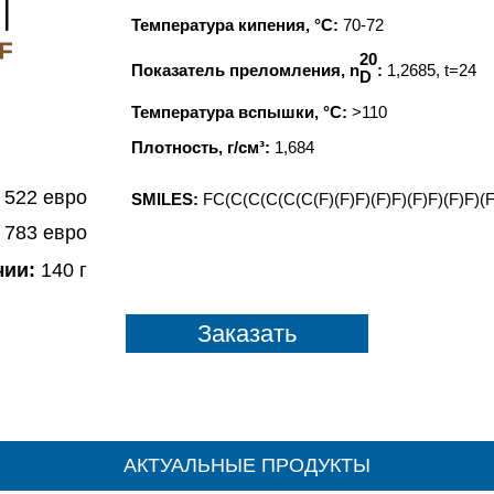
Температура кипения, °C:
70-72
F
20
Показатель преломления, n
:
1,2685, t=24
D
Температура вспышки, °C:
>110
Плотность, г/см³:
1,684
 522 евро
SMILES:
FC(C(C(C(C(C(F)(F)F)(F)F)(F)F)(F)F)(
- 783 евро
чии:
140 г
Заказать
АКТУАЛЬНЫЕ ПРОДУКТЫ