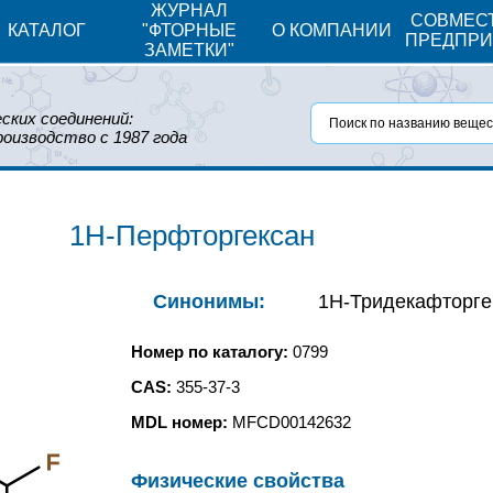
ЖУРНАЛ
СОВМЕС
КАТАЛОГ
"ФТОРНЫЕ
О КОМПАНИИ
ПРЕДПРИ
ЗАМЕТКИ"
ских соединений:
роизводство с 1987 года
1Н-Перфторгексан
Синонимы:
1Н-Тридекафторге
Номер по каталогу:
0799
CAS:
355-37-3
MDL номер:
MFCD00142632
F
Физические свойства