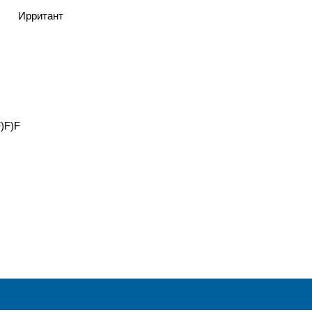
Ирритант
F)F)F