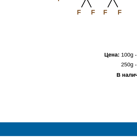
F
F
F
F
Цена:
100g -
250g 
В нали