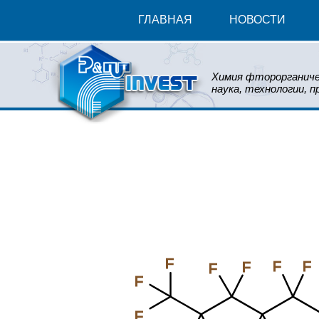
ГЛАВНАЯ
НОВОСТИ
Химия фторорганиче
наука, технологии, п
F
F
F
F
F
F
F